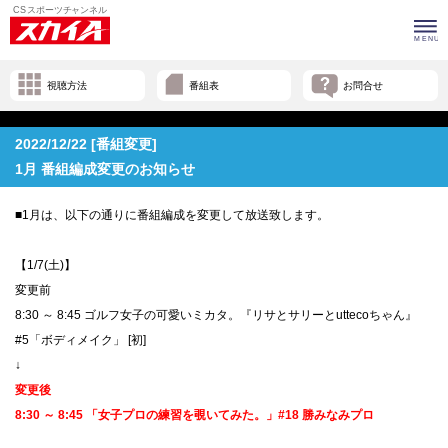
視聴方法
番組表
お問合せ
2022/12/22 [番組変更]
1月 番組編成変更のお知らせ
■1月は、以下の通りに番組編成を変更して放送致します。
【1/7(土)】
変更前
8:30 ～ 8:45 ゴルフ女子の可愛いミカタ。『リサとサリーとuttecoちゃん』
#5「ボディメイク」 [初]
↓
変更後
8:30 ～ 8:45 「女子プロの練習を覗いてみた。」#18 勝みなみプロ