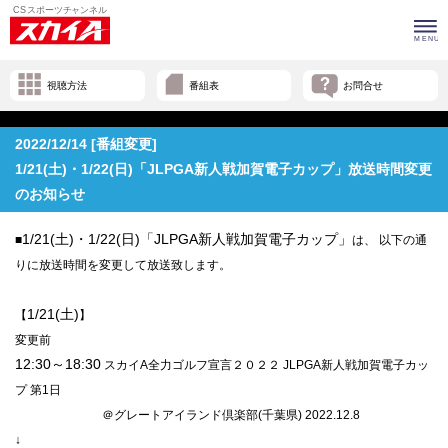
視聴方法
番組表
お問合せ
2022/12/14 [番組変更]
1/21(土)・1/22(日)「JLPGA新人戦加賀電子カップ」放送時間変更
のお知らせ
1/21(土)・1/22(日)「JLPGA新人戦加賀電子カップ」
■
は、 以下の通
りに放送時間を変更して放送致します。
1/21(土)
【
】
変更前
12:30～18:30
スカイA全力ゴルフ宣言２０２２ JLPGA新人戦加賀電子カッ
プ 第1日
＠グレートアイランド倶楽部(千葉県) 2022.12.8
↓