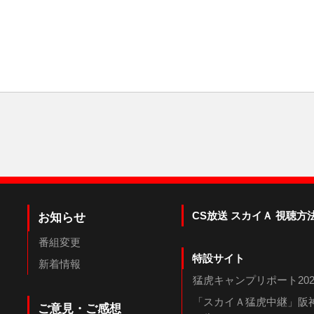
CS放送 スカイＡ 視聴方
お知らせ
番組変更
特設サイト
新着情報
猛虎キャンプリポート202
「スカイＡ猛虎中継」阪神
ご意見・ご感想