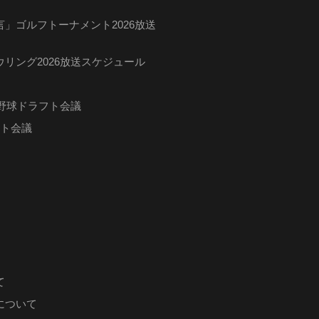
」ゴルフトーナメント2026放送
リング2026放送スケジュール
ロ野球ドラフト会議
フト会議
て
について